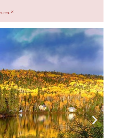
×
eures.