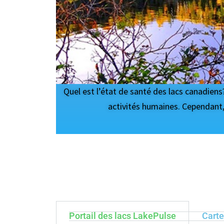
posées par les
Notre campagne d’échantillonnage des lacs r
s.
principal de notre base d
Portail des lacs LakePulse
Carte